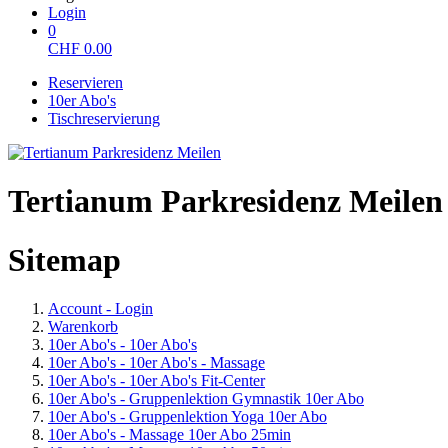
Login
0
CHF
0.00
Reservieren
10er Abo's
Tischreservierung
Tertianum Parkresidenz Meilen
Sitemap
Account - Login
Warenkorb
10er Abo's - 10er Abo's
10er Abo's - 10er Abo's - Massage
10er Abo's - 10er Abo's Fit-Center
10er Abo's - Gruppenlektion Gymnastik 10er Abo
10er Abo's - Gruppenlektion Yoga 10er Abo
10er Abo's - Massage 10er Abo 25min