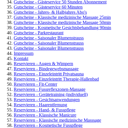
Gutscheine - Gästeservice 50 Stunden Abonnement
Gutscheine - Gästeservice 60 Minuten
Gutscheine - Jahres- & Halbjahres Abo's
Gutscheine - Klassische medizinische Massage 25min
Gutscheine - Klassische medizinische Massage 50min
Gutscheine - Kosmetische Gesichtsbehandlung 90min
Gutscheine - Parkrestaurant
Gutscheine - Saisonaler Blumenstrauss
Gutscheine - Saisonaler Blumenstrauss
Gutscheine - Saisonaler Blumenstrauss
Impressum
Kontakt
Reservieren - Augen & Wimpern
Reservieren - Bindegewebsmassage
Reservieren - Einzeleintritt Privatsauna
Reservieren - Einzeleintritt Therapie-Hallenbad
Reservieren - Fit-Center
Reservieren - Fussreflexzonen-Massage
Reservieren - Gerätetraining (individuell)
Reservieren - Gesichtsanwendungen
Reservieren - Haarentfernung
Reservieren - Hand- & Fusspflege
Reservieren - Klassische Manicure
Reservieren - Klassische medizinische Masssage
Reservieren - Kosmetische Fusspflege