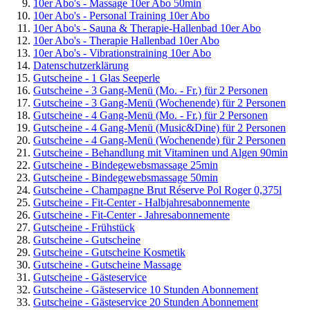
10er Abo's - Massage 10er Abo 50min
10er Abo's - Personal Training 10er Abo
10er Abo's - Sauna & Therapie-Hallenbad 10er Abo
10er Abo's - Therapie Hallenbad 10er Abo
10er Abo's - Vibrationstraining 10er Abo
Datenschutzerklärung
Gutscheine - 1 Glas Seeperle
Gutscheine - 3 Gang-Menü (Mo. - Fr.) für 2 Personen
Gutscheine - 3 Gang-Menü (Wochenende) für 2 Personen
Gutscheine - 4 Gang-Menü (Mo. - Fr.) für 2 Personen
Gutscheine - 4 Gang-Menü (Music&Dine) für 2 Personen
Gutscheine - 4 Gang-Menü (Wochenende) für 2 Personen
Gutscheine - Behandlung mit Vitaminen und Algen 90min
Gutscheine - Bindegewebsmassage 25min
Gutscheine - Bindegewebsmassage 50min
Gutscheine - Champagne Brut Réserve Pol Roger 0,375l
Gutscheine - Fit-Center - Halbjahresabonnemente
Gutscheine - Fit-Center - Jahresabonnemente
Gutscheine - Frühstück
Gutscheine - Gutscheine
Gutscheine - Gutscheine Kosmetik
Gutscheine - Gutscheine Massage
Gutscheine - Gästeservice
Gutscheine - Gästeservice 10 Stunden Abonnement
Gutscheine - Gästeservice 20 Stunden Abonnement