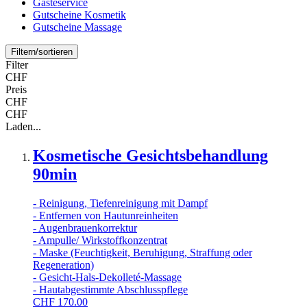
Gästeservice
Gutscheine Kosmetik
Gutscheine Massage
Filtern/sortieren
Filter
CHF
Preis
CHF
CHF
Laden...
Kosmetische Gesichtsbehandlung
90min
- Reinigung, Tiefenreinigung mit Dampf
- Entfernen von Hautunreinheiten
- Augenbrauenkorrektur
- Ampulle/ Wirkstoffkonzentrat
- Maske (Feuchtigkeit, Beruhigung, Straffung oder
Regeneration)
- Gesicht-Hals-Dekolleté-Massage
- Hautabgestimmte Abschlusspflege
CHF
170.00