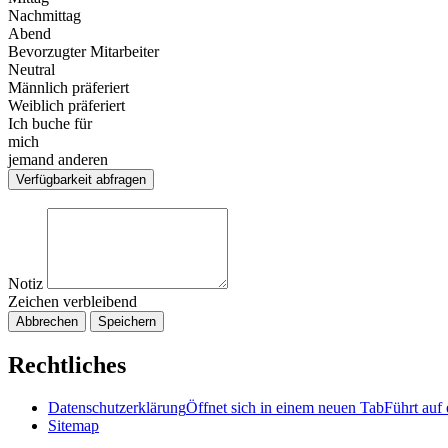
Nachmittag
Abend
Bevorzugter Mitarbeiter
Neutral
Männlich präferiert
Weiblich präferiert
Ich buche für
mich
jemand anderen
Verfügbarkeit abfragen
Notiz
Zeichen verbleibend
Abbrechen
Speichern
Rechtliches
Datenschutzerklärung
Öffnet sich in einem neuen Tab
Führt auf 
Sitemap