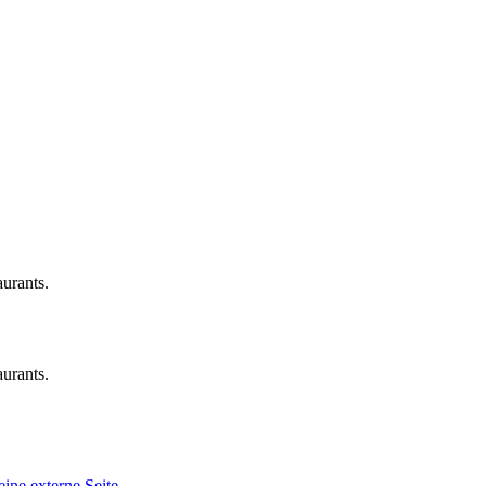
urants.
urants.
eine externe Seite